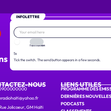
INFOLETTRE
I am human
5s
ns
Tick the switch. The send button appears in a few seconds.
TACTEZ-NOUS
LIENS UTILES
0900000000
PROGRAMME DES EMIS
DERNIÈRES NOUVELLE
radiohaiti@yahoo.fr
PODCASTS
 Rue Jolicoeur, GM Haïti