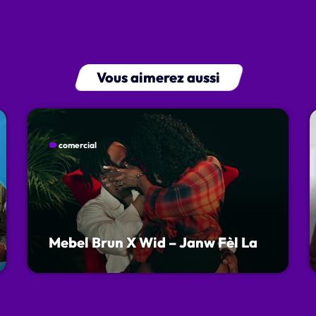
Vous aimerez aussi
comercial
label
Mebel Brun X Wid – Janw Fèl La