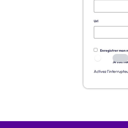
Url
Enregistrer mon n
Je suis h
Activez l’interrupte