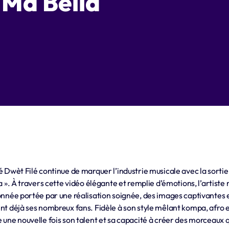
 Ma Bella
é Dwèt Filé
continue de marquer l’industrie musicale avec la sortie o
a ». À travers cette vidéo élégante et remplie d’émotions, l’artist
onnée portée par une réalisation soignée, des images captivantes
nt déjà ses nombreux fans. Fidèle à son style mêlant kompa, afro e
une nouvelle fois son talent et sa capacité à créer des morceaux qu