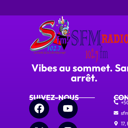
Vibes au sommet. Sa
arrêt.
SUIVEZ-NOUS
CON
+5
sfm
17,