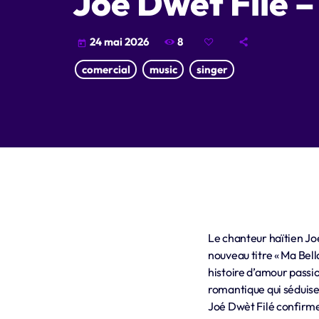
Joé Dwèt Filé –
8
24 mai 2026
today
comercial
music
singer
Le chanteur haïtien
Jo
nouveau titre « Ma Bell
histoire d’amour passi
romantique qui séduise
Joé Dwèt Filé confirme 