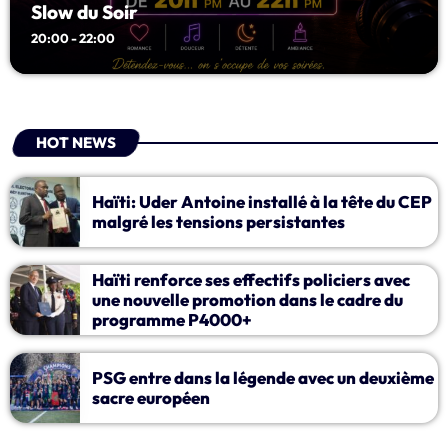
Slow du Soir
20:00 - 22:00
music
HOT NEWS
Slow du Soir
20:00 - 22:00
Haïti: Uder Antoine installé à la tête du CEP
malgré les tensions persistantes
Haïti renforce ses effectifs policiers avec
une nouvelle promotion dans le cadre du
Upcoming shows
programme P4000+
SFM by Night
Production Radio SFM
PSG entre dans la légende avec un deuxième
22:00 - 00:00
sacre européen
SFM by Night