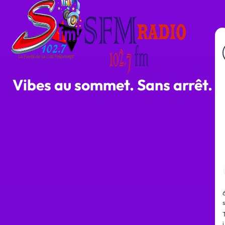
LISTE COMPLÈTE
Vibes au sommet. Sans arrêt.
s
i