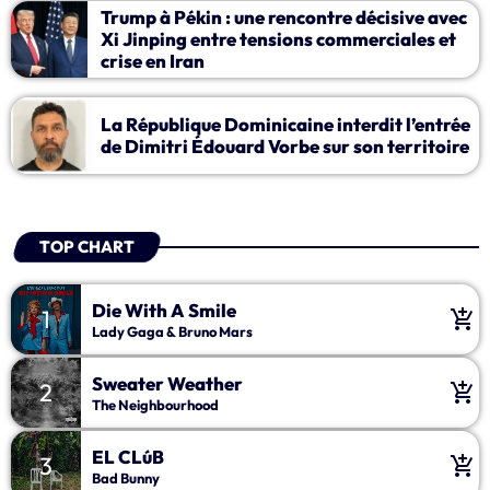
Trump à Pékin : une rencontre décisive avec
Xi Jinping entre tensions commerciales et
crise en Iran
La République Dominicaine interdit l’entrée
de Dimitri Édouard Vorbe sur son territoire
TOP CHART
Die With A Smile
1
add_shopping_cart
Lady Gaga & Bruno Mars
Sweater Weather
2
add_shopping_cart
The Neighbourhood
EL CLúB
3
add_shopping_cart
Bad Bunny