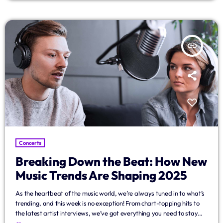
ouvert. Véritable icône de la musique mondiale, Shakira, qui compte
plus de 90 […]
insert_link
Concerts
Breaking Down the Beat: How New
Music Trends Are Shaping 2025
As the heartbeat of the music world, we’re always tuned in to what’s
trending, and this week is no exception! From chart-topping hits to
the latest artist interviews, we’ve got everything you need to stay