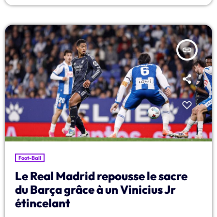
confirme une nouvelle fois la domination du club catalan sur la scène
européenne. Dès le […]
insert_link
Foot-Ball
Le Real Madrid repousse le sacre
du Barça grâce à un Vinicius Jr
étincelant