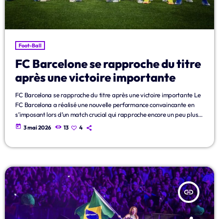
Foot-Ball
FC Barcelone se rapproche du titre
après une victoire importante
FC Barcelona se rapproche du titre après une victoire importante Le
FC Barcelona a réalisé une nouvelle performance convaincante en
s’imposant lors d’un match crucial qui rapproche encore un peu plus
le club catalan de son objectif cette saison. Portés par une attaque
today
3 mai 2026
13
4
inspirée et une solide maîtrise collective, les Blaugranas ont confirmé
leur excellente dynamique devant des supporters en pleine
confiance. Dès le coup d’envoi, les joueurs du FC […]
insert_link