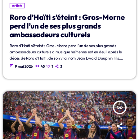
Artists
Roro d’Haïti s’éteint : Gros-Morne
perd l’un de ses plus grands
ambassadeurs culturels
Roro d’Haïti s’éteint : Gros-Morne perd l’un de ses plus grands
ambassadeurs culturels a musique haïtienne est en deuil après le
décès de Roro d’Haïti, de son vrai nom Jean Ewald Dauphin Fils,
figure emblématique de la culture populaire haïtienne et fier
today
9 mai 2026
45
1
3
représentant de la commune de Gros-Morne. Son départ laisse une
profonde tristesse dans le cœur des amateurs de musique haïtienne,
tant son parcours et ses chansons ont marqué […]
insert_link