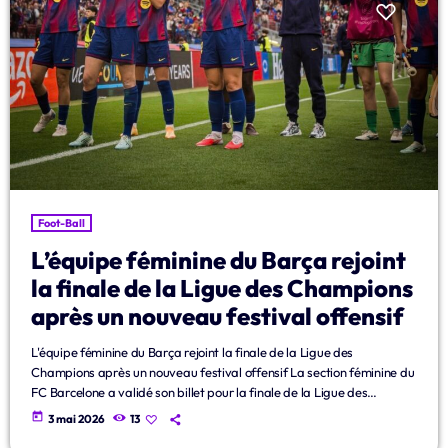
Foot-Ball
L’équipe féminine du Barça rejoint
la finale de la Ligue des Champions
après un nouveau festival offensif
L'équipe féminine du Barça rejoint la finale de la Ligue des
Champions après un nouveau festival offensif La section féminine du
FC Barcelone a validé son billet pour la finale de la Ligue des
Champions ce dimanche après une brillante victoire 4 buts à 2 face
today
3 mai 2026
13
au FC Bayern Munich Women. Une performance convaincante qui