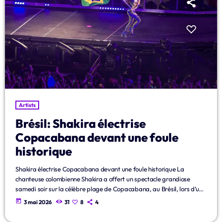
Artists
Brésil: Shakira électrise
Copacabana devant une foule
historique
Shakira électrise Copacabana devant une foule historique La
chanteuse colombienne Shakira a offert un spectacle grandiose
samedi soir sur la célèbre plage de Copacabana, au Brésil, lors d’un
méga concert gratuit ayant rassemblé plus de deux millions de
today
3 mai 2026
31
8
4
personnes. Dans une ambiance exceptionnelle, l’artiste latino-
américaine a transformé le littoral de Rio en une immense scène à ciel