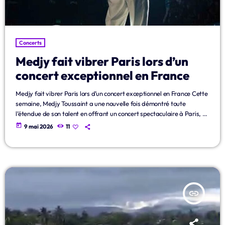
Production Radio SFM
18:00 - 20:00
Slow du Soir
Concerts
Production Radio SFM
20:00 - 22:00
Medjy fait vibrer Paris lors d’un
concert exceptionnel en France
Medjy fait vibrer Paris lors d’un concert exceptionnel en France Cette
TOP CHART
semaine, Medjy Toussaint a une nouvelle fois démontré toute
l’étendue de son talent en offrant un concert spectaculaire à Paris, en
France. L’artiste haïtien, considéré aujourd’hui comme l’une des
today
9 mai 2026
11
Die With A Smile
1
add_shopping_cart
figures majeures de la nouvelle génération du konpa, a rassemblé
Lady Gaga & Bruno Mars
des centaines de fans venus vivre une soirée riche en émotions, en
musique et en énergie. Dès les premières minutes […]
Sweater Weather
2
add_shopping_cart
The Neighbourhood
insert_link
EL CLúB
3
add_shopping_cart
Bad Bunny