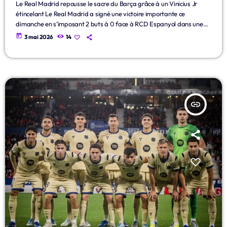
Le Real Madrid repousse le sacre du Barça grâce à un Vinicius Jr
étincelant Le Real Madrid a signé une victoire importante ce
dimanche en s’imposant 2 buts à 0 face à RCD Espanyol dans une
rencontre très attendue de la Liga. Porté par un immense Vinícius
today
3 mai 2026
14
Júnior, auteur d’un doublé, le club madrilène continue de mettre la
pression sur le FC Barcelona dans la course au titre. Dès les […]
insert_link